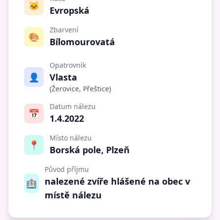
🐱
Evropská
Zbarvení
🎨
Bílomourovatá
Opatrovník
👤
Vlasta
(Žerovice, Přeštice)
Datum nálezu
📅
1.4.2022
Místo nálezu
📍
Borská pole, Plzeň
Původ příjmu
nalezené zvíře hlášené na obec v
🏥
místě nálezu