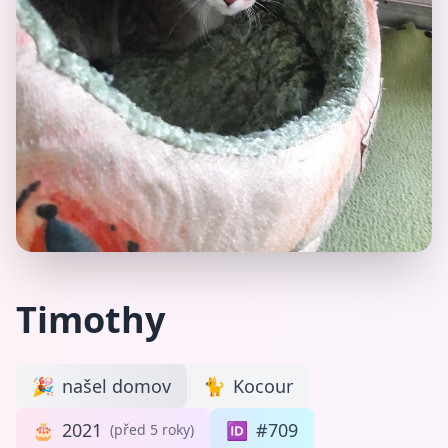
Timothy
🎉
našel domov
🐈
Kocour
🎂
2021
🆔
#709
(před 5 roky)