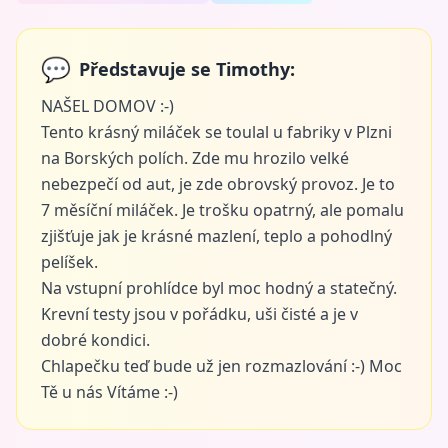
💬
Představuje se Timothy:
NAŠEL DOMOV :-)
Tento krásný miláček se toulal u fabriky v Plzni
na Borských polích. Zde mu hrozilo velké
nebezpečí od aut, je zde obrovský provoz. Je to
7 měsíční miláček. Je trošku opatrný, ale pomalu
zjišťuje jak je krásné mazlení, teplo a pohodlný
pelíšek.
Na vstupní prohlídce byl moc hodný a statečný.
Krevní testy jsou v pořádku, uši čisté a je v
dobré kondici.
Chlapečku teď bude už jen rozmazlování :-) Moc
Tě u nás Vítáme :-)