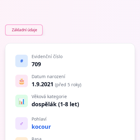
Základní údaje
Evidenční číslo
#
709
Datum narození
🎂
1.9.2021
(před 5 roky)
Věková kategorie
📊
dospělák (1-8 let)
Pohlaví
♂️
kocour
Rasa