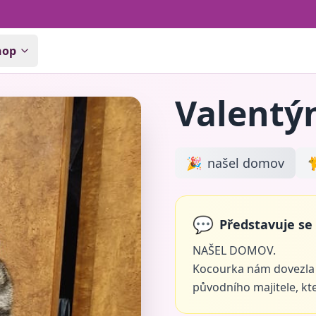
hop
Valentý
🎉
našel domov

💬
Představuje se
NAŠEL DOMOV.
Kocourka nám dovezla p
původního majitele, kte