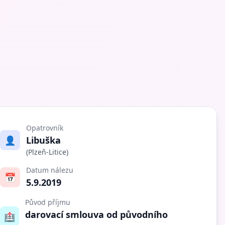
Opatrovník
👤
Libuška
(Plzeň-Litice)
Datum nálezu
📅
5.9.2019
Původ příjmu
darovací smlouva od původního
🏥