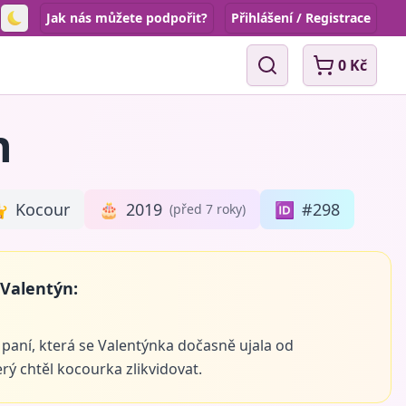
Jak nás můžete podpořit?
Přihlášení / Registrace
Toggle theme
0 Kč
Vyhledávání
n

Kocour
🎂
2019
🆔
#298
(před 7 roky)
 Valentýn:
aní, která se Valentýnka dočasně ujala od
rý chtěl kocourka zlikvidovat.