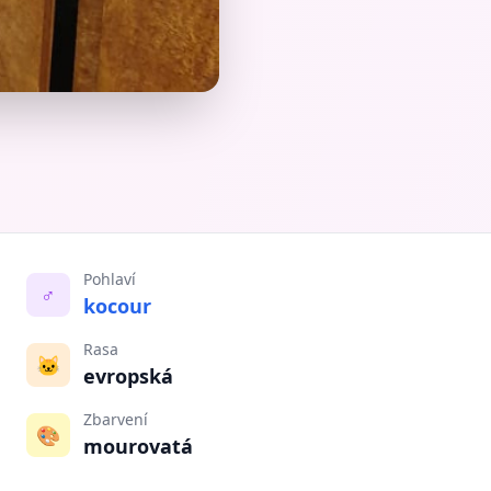
Pohlaví
♂️
kocour
Rasa
🐱
evropská
Zbarvení
🎨
mourovatá