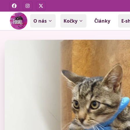
Facebook
Instagram
X
O nás
Kočky
Články
E-s