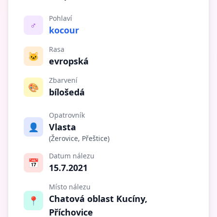
Pohlaví
♂️
kocour
Rasa
🐱
evropská
Zbarvení
🎨
bílošedá
Opatrovník
👤
Vlasta
(Žerovice, Přeštice)
Datum nálezu
📅
15.7.2021
Místo nálezu
Chatová oblast Kucíny,
📍
Příchovice