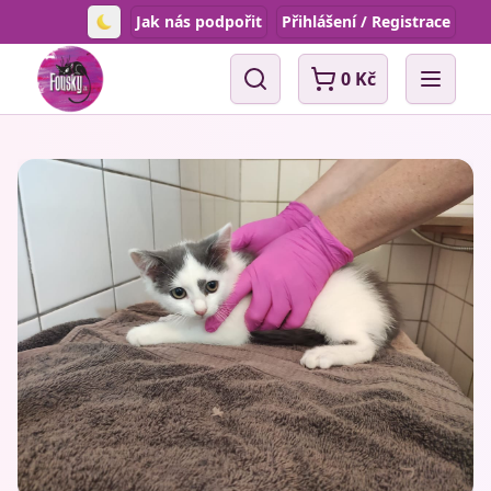
Jak nás podpořit
Přihlášení / Registrace
Toggle theme
0 Kč
Vyhledávání
Open 