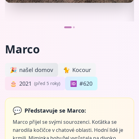
Marco
🎉
našel domov
🐈
Kocour
🎂
2021
🆔
#620
(před 5 roky)
💬
Představuje se Marco:
Marco přijel se svými sourozenci. Koťátka se
narodila kočičce v chatové oblasti. Hodní lidé je
krmili. Miminka bohužel vyrůstala na divoko,