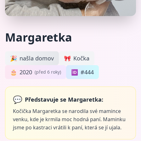
Margaretka
🎉
našla domov
🎀
Kočka
🎂
2020
🆔
#444
(před 6 roky)
💬
Představuje se Margaretka:
Kočička Margaretka se narodila své mamince
venku, kde je krmila moc hodná paní. Maminku
jsme po kastraci vrátili k paní, která se jí ujala.