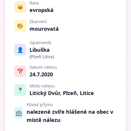
Rasa
🐱
evropská
Zbarvení
🎨
mourovatá
Opatrovník
👤
Libuška
(Plzeň-Litice)
Datum nálezu
📅
24.7.2020
Místo nálezu
📍
Litický Dvůr, Plzeň, Litice
Původ příjmu
nalezené zvíře hlášené na obec v
🏥
místě nálezu