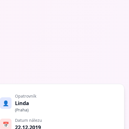
Opatrovník
👤
Linda
(Praha)
Datum nálezu
📅
22.12.2019