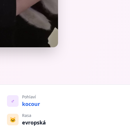
Pohlaví
♂️
kocour
Rasa
🐱
evropská