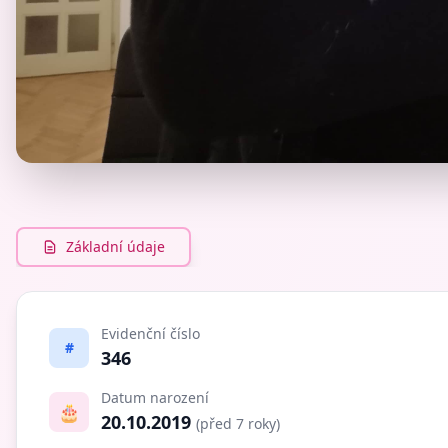
Základní údaje
Evidenční číslo
#
346
Datum narození
🎂
20.10.2019
(před 7 roky)