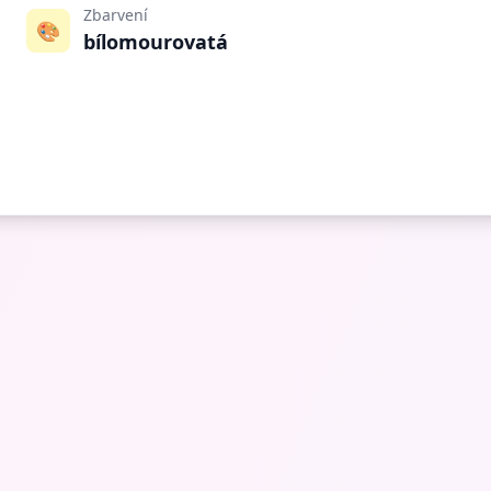
Zbarvení
🎨
bílomourovatá