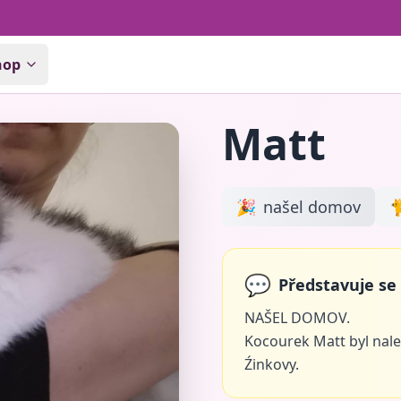
hop
Matt
🎉
našel domov

💬
Představuje se
NAŠEL DOMOV.
Kocourek Matt byl nale
Źinkovy.