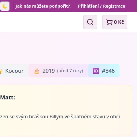
Jak nás můžete podpořit?
Přihlášení / Registrace
Toggle theme
0 Kč
Vyhledávání

Kocour
🎂
2019
🆔
#346
(před 7 roky)
 Matt:
zen se svým bráškou Billym ve špatném stavu v obci