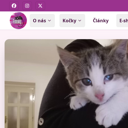
Facebook
Instagram
X
O nás
Kočky
Články
E-s