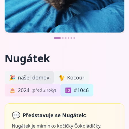
Nugátek
🎉
našel domov
🐈
Kocour
🎂
2024
🆔
#1046
(před 2 roky)
💬
Představuje se Nugátek:
Nugátek je miminko kočičky Čokoládičky.