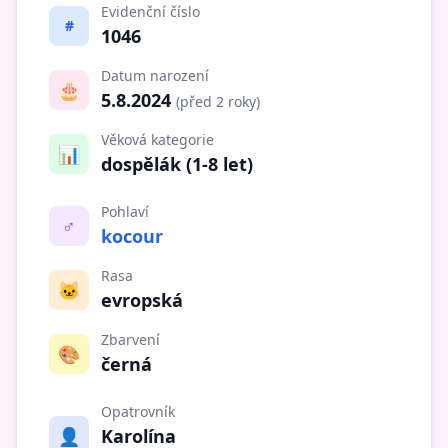
Evidenční číslo
#
1046
Datum narození
🎂
5.8.2024
(před 2 roky)
Věková kategorie
📊
dospělák (1-8 let)
Pohlaví
♂️
kocour
Rasa
🐱
evropská
Zbarvení
🎨
černá
Opatrovník
👤
Karolína