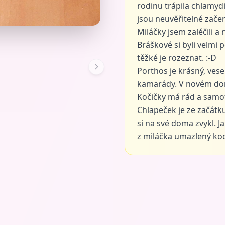
rodinu trápila chlamydi
jsou neuvěřitelné začer
Miláčky jsem zaléčili a
Bráškové si byli velmi p
těžké je rozeznat. :-D
Porthos je krásný, vese
kamarády. V novém dom
Kočičky má rád a sam
Chlapeček je ze začátk
si na své doma zvykl. J
z miláčka umazlený ko