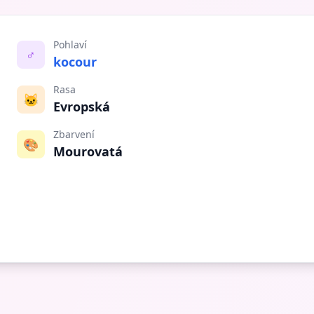
Pohlaví
♂️
kocour
Rasa
🐱
Evropská
Zbarvení
🎨
Mourovatá