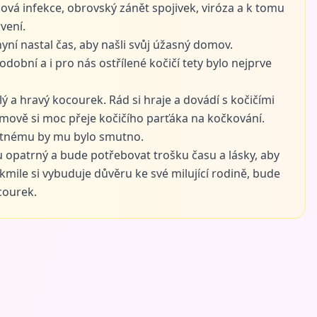
ová infekce, obrovský zánět spojivek, viróza a k tomu
vení.
 nyní nastal čas, aby našli svůj úžasný domov.
odobní a i pro nás ostřílené kočičí tety bylo nejprve
lý a hravý kocourek. Rád si hraje a dovádí s kočičími
ově si moc přeje kočičího parťáka na kočkování.
otnému by mu bylo smutno.
u opatrný a bude potřebovat trošku času a lásky, aby
akmile si vybuduje důvěru ke své milující rodině, bude
courek.