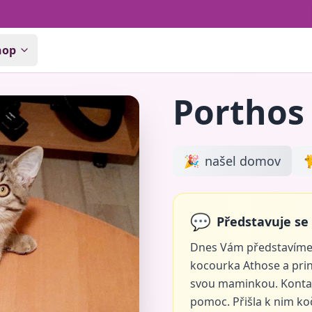
hop
Porthos
🎉
našel domov

💬
Představuje se
Dnes Vám představíme
kocourka Athose a prin
svou maminkou. Kontak
pomoc. Přišla k nim ko