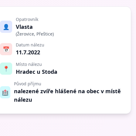
Opatrovník
👤
Vlasta
(Žerovice, Přeštice)
Datum nálezu
📅
11.7.2022
Místo nálezu
📍
Hradec u Stoda
Původ příjmu
nalezené zvíře hlášené na obec v místě
🏥
nálezu