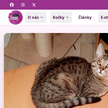
Facebook
Instagram
X
O nás
Kočky
Články
E-s