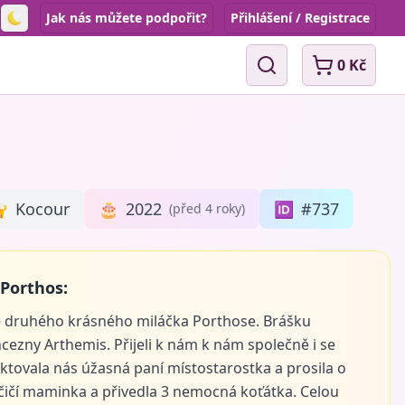
Jak nás můžete podpořit?
Přihlášení / Registrace
Toggle theme
0 Kč
Vyhledávání

Kocour
🎂
2022
🆔
#737
(před 4 roky)
 Porthos:
 druhého krásného miláčka Porthose. Brášku
cezny Arthemis. Přijeli k nám k nám společně i se
tovala nás úžasná paní místostarostka a prosila o
čičí maminka a přivedla 3 nemocná koťátka. Celou