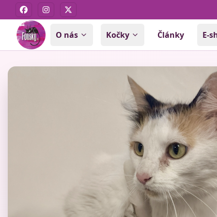
Facebook
Instagram
X
O nás
Kočky
Články
E-s