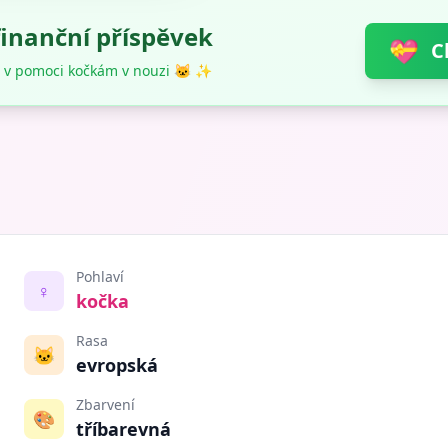
finanční příspěvek
💝
C
 v pomoci kočkám v nouzi 🐱 ✨
Pohlaví
♀️
kočka
Rasa
🐱
evropská
Zbarvení
🎨
tříbarevná