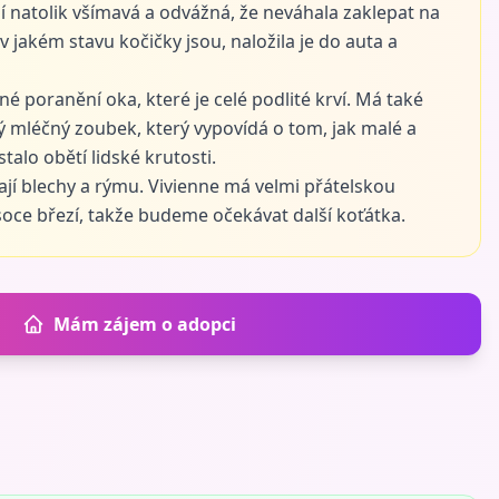
í natolik všímavá a odvážná, že neváhala zaklepat na
v jakém stavu kočičky jsou, naložila je do auta a
é poranění oka, které je celé podlité krví. Má také
ý mléčný zoubek, který vypovídá o tom, jak malé a
talo obětí lidské krutosti.
ají blechy a rýmu. Vivienne má velmi přátelskou
soce březí, takže budeme očekávat další koťátka.
Mám zájem o adopci