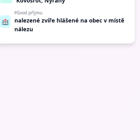
Kovošrot, Nýřany
Původ příjmu
nalezené zvíře hlášené na obec v místě
🏥
nálezu