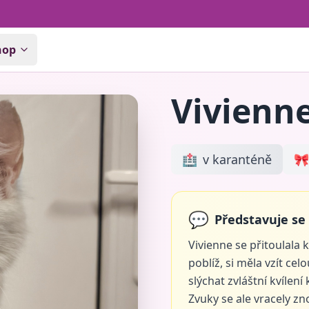
hop
Vivienn
🏥
v karanténě
🎀
💬
Představuje se
Vivienne se přitoulala 
poblíž, si měla vzít ce
slýchat zvláštní kvílení
Zvuky se ale vracely zn