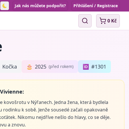
Jak nás můžete podpořit?
Přihlášení / Registrace
Toggle theme
0 Kč
Vyhledávání
e
Kočka
🎂
2025
🆔
#1301
(před rokem)
 Vivienne:
ke kovošrotu v Nýřanech. Jedna žena, která bydlela
lou rodinku k sobě. Jenže sousedé začali opakovaně
 koťátek. Nikomu nejdříve nešlo do hlavy, co se děje.
ovu a znovu.