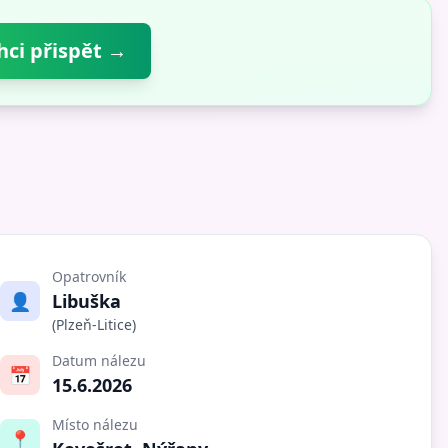
hci přispět →
Opatrovník
👤
Libuška
(Plzeň-Litice)
Datum nálezu
📅
15.6.2026
Místo nálezu
📍