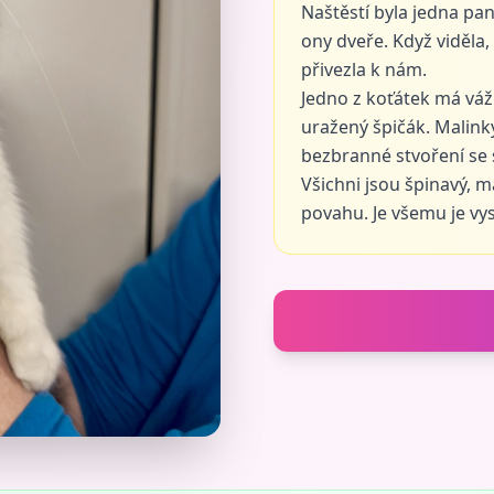
Naštěstí byla jedna pan
ony dveře. Když viděla, 
přivezla k nám.
Jedno z koťátek má vážn
uražený špičák. Malink
bezbranné stvoření se s
Všichni jsou špinavý, m
povahu. Je všemu je vy