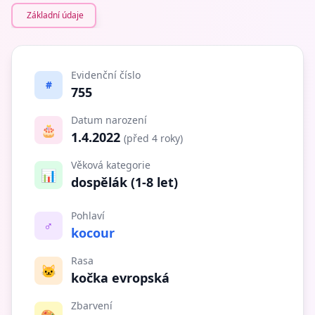
Základní údaje
Evidenční číslo
#
755
Datum narození
🎂
1.4.2022
(před 4 roky)
Věková kategorie
📊
dospělák (1-8 let)
Pohlaví
♂️
kocour
Rasa
🐱
kočka evropská
Zbarvení