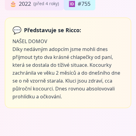
🎂
2022
🆔
#755
(před 4 roky)
💬
Představuje se Ricco:
NAŠEL DOMOV
Díky nedávným adopcím jsme mohli dnes
přijmout tyto dva krásné chlapečky od paní,
která se dostala do tíživé situace. Kocourky
zachránila ve věku 2 měsíců a do dnešního dne
se o ně vzorně starala. Kluci jsou zdraví, cca
půlroční kocourci. Dnes rovnou absolovovali
prohlídku a očkování.