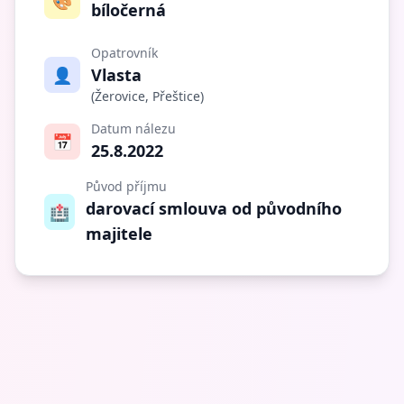
🎨
bíločerná
Opatrovník
👤
Vlasta
(Žerovice, Přeštice)
Datum nálezu
📅
25.8.2022
Původ příjmu
darovací smlouva od původního
🏥
majitele