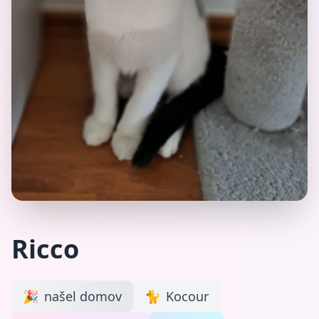
Ricco
🎉
našel domov
🐈
Kocour