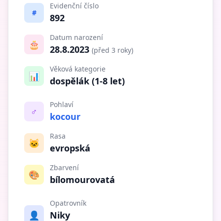
Evidenční číslo
#
892
Datum narození
🎂
28.8.2023
(před 3 roky)
Věková kategorie
📊
dospělák (1-8 let)
Pohlaví
♂️
kocour
Rasa
🐱
evropská
Zbarvení
🎨
bílomourovatá
Opatrovník
👤
Niky