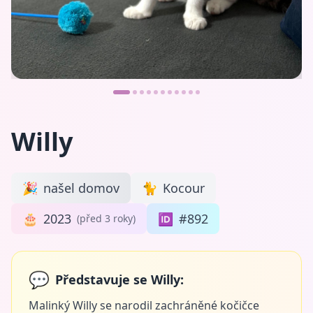
Willy
🎉
našel domov
🐈
Kocour
🎂
2023
🆔
#892
(před 3 roky)
💬
Představuje se Willy:
Malinký Willy se narodil zachráněné kočičce