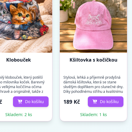
Klobouček
Kšiltovka s kočičkou
ilý klobouček, který potěší
Stylová, lehká a příjemně prodyšná
o milovníka koček. Barevný
dámská kšiltovka, která se stane
 s velkýma kočičíma očima
skvělým doplňkem pro slunečné dny.
hravě a originálně, takže z
Díky pohodlnému střihu a kvalitnímu
e nepř...
bavlněné...
č
189 Kč
Do košíku
Do košíku
Skladem: 2 ks
Skladem: 1 ks