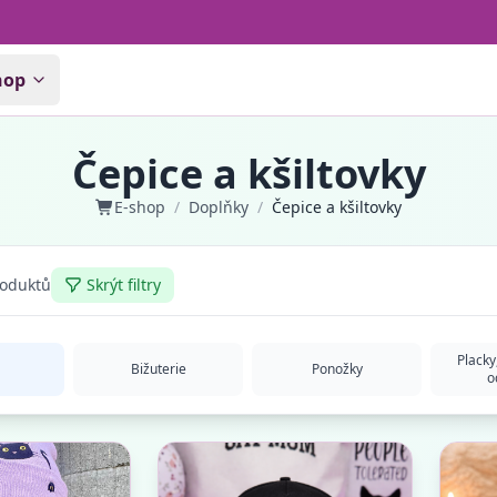
hop
Čepice a kšiltovky
E-shop
/
Doplňky
/
Čepice a kšiltovky
oduktů
Skrýt filtry
Placky
Bižuterie
Ponožky
o