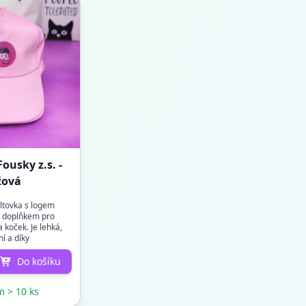
ousky z.s. -
žová
iltovka s logem
m doplňkem pro
 koček. Je lehká,
í a díky
álu s...
Do košíku
 > 10 ks