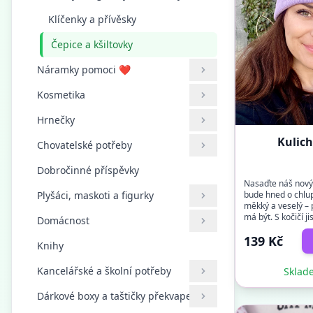
Klíčenky a přívěsky
Čepice a kšiltovky
Náramky pomoci ❤
Kosmetika
Hrnečky
Kulich
Chovatelské potřeby
Dobročinné příspěvky
Nasaďte náš nový
Plyšáci, maskoti a figurky
bude hned o chlup 
měkký a veselý – 
má být. S kočičí ji
Domácnost
zahřeje neje...
139 Kč
Knihy
Kancelářské a školní potřeby
Sklade
Dárkové boxy a taštičky překvapení