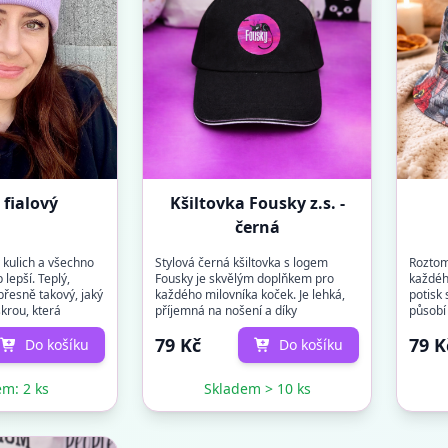
 fialový
Kšiltovka Fousky z.s. -
černá
 kulich a všechno
Stylová černá kšiltovka s logem
Roztom
lepší. Teplý,
Fousky je skvělým doplňkem pro
každéh
přesně takový, jaký
každého milovníka koček. Je lehká,
potisk
skrou, která
příjemná na nošení a díky
působí 
prodyšnému materiálu se...
něj bud
79 Kč
79 K
Do košíku
Do košíku
m: 2 ks
Skladem > 10 ks