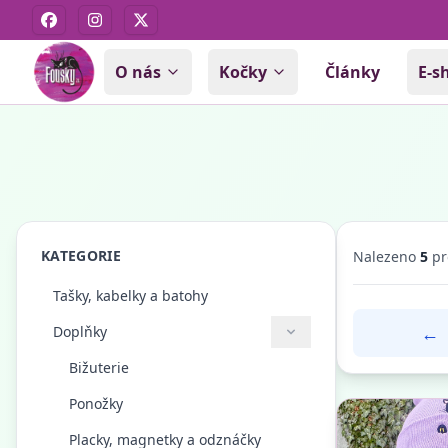
Facebook
Instagram
X
O nás
Kočky
Články
E-s
KATEGORIE
Nalezeno
5
pr
Tašky, kabelky a batohy
←
Doplňky
Bižuterie
Ponožky
Placky, magnetky a odznáčky