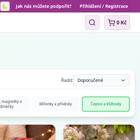
Jak nás můžete podpořit?
Přihlášení / Registrace
Toggle theme
0 Kč
Vyhledávání
Řadit:
Doporučené
, magnetky a
Klíčenky a přívěsky
Čepice a kšiltovky
dznáčky