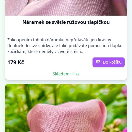
Náramek se světle růžovou tlapičkou
Zakoupením tohoto náramku nepřidáváte jen krásný
doplněk do své sbírky, ale také podáváte pomocnou tlapku
kočičkám, které neměly v životě štěstí....
179 Kč
Do košíku
Skladem: 1 ks