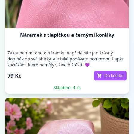
Náramek s tlapičkou a černými korálky
Zakoupením tohoto náramku nepřidáváte jen krásný
doplněk do své sbírky, ale také podáváte pomocnou tlapku
kočičkám, které neměly v životě štěstí. 💜...
79 Kč
Do košíku
Skladem: 4 ks