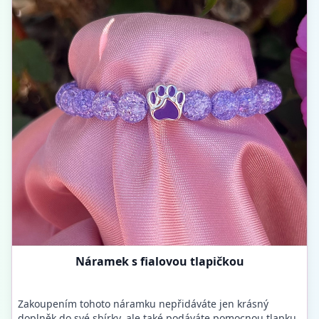
Náramek s fialovou tlapičkou
Zakoupením tohoto náramku nepřidáváte jen krásný
doplněk do své sbírky, ale také podáváte pomocnou tlapku