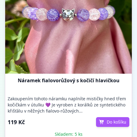
Náramek fialovorůžový s kočičí hlavičkou
Zakoupením tohoto náramku naplníte mističky hned třem
kočičkám v útulku 💜 Je vyroben z korálků ze syntetického
křišťálu v něžných fialovo-růžových...
119 Kč
Do košíku
Skladem: 5 ks