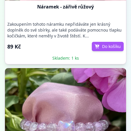
Náramek - zářivě růžový
Zakoupením tohoto náramku nepřidáváte jen krásný
doplněk do své sbírky, ale také podáváte pomocnou tlapku
kočičkám, které neměly v životě štěstí. K...
89 Kč
Do košíku
Skladem: 1 ks