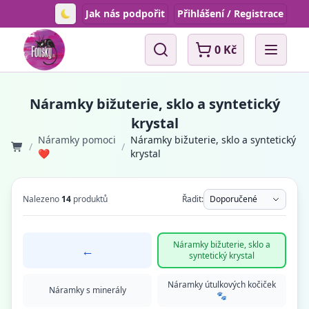
Jak nás podpořit
Přihlášení / Registrace
Toggle theme
0 Kč
Vyhledávání
Open 
Náramky bižuterie, sklo a syntetický
krystal
Náramky pomoci
Náramky bižuterie, sklo a syntetický
/
/
❤
krystal
Nalezeno
14
produktů
Řadit:
Doporučené
Náramky bižuterie, sklo a
←
syntetický krystal
Náramky útulkových kočiček
Náramky s minerály
🐾