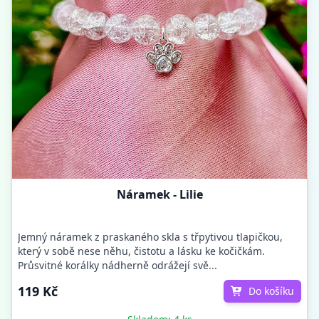
Náramek - Lilie
Jemný náramek z praskaného skla s třpytivou tlapičkou,
který v sobě nese něhu, čistotu a lásku ke kočičkám.
Průsvitné korálky nádherně odrážejí svě...
119 Kč
Do košíku