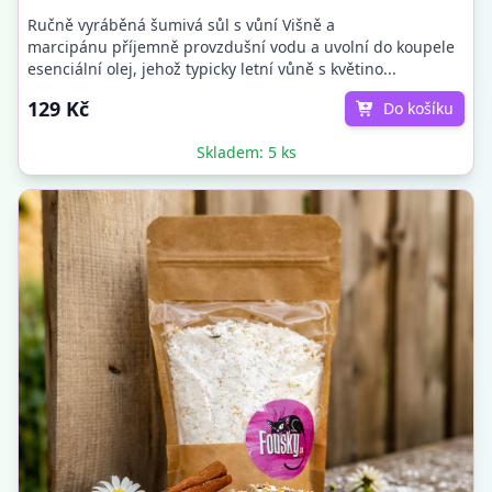
Ručně vyráběná šumivá sůl s vůní Višně a
marcipánu příjemně provzdušní vodu a uvolní do koupele
esenciální olej, jehož typicky letní vůně s květino...
129 Kč
Do košíku
Skladem: 5 ks