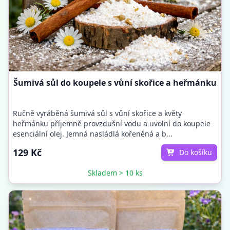
Šumivá sůl do koupele s vůní skořice a heřmánku
Ručně vyráběná šumivá sůl s vůní skořice a květy
heřmánku příjemně provzdušní vodu a uvolní do koupele
esenciální olej. Jemná nasládlá kořeněná a b...
129 Kč
Do košíku
Skladem > 10 ks