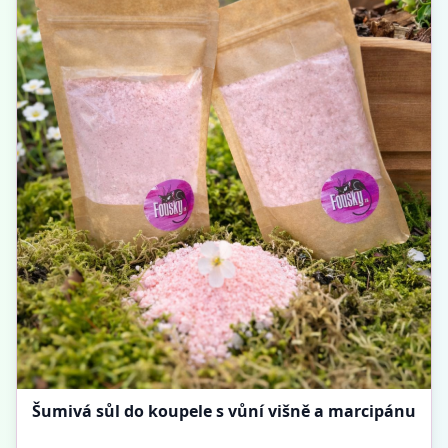
Šumivá sůl do koupele s vůní višně a marcipánu