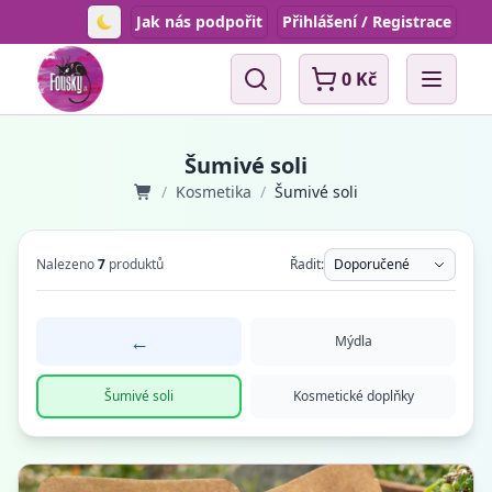
Jak nás podpořit
Přihlášení / Registrace
Toggle theme
0 Kč
Vyhledávání
Open 
Šumivé soli
/
Kosmetika
/
Šumivé soli
Nalezeno
7
produktů
Řadit:
Doporučené
←
Mýdla
Šumivé soli
Kosmetické doplňky