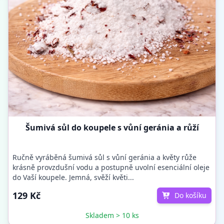
Šumivá sůl do koupele s vůní geránia a růží
Ručně vyráběná šumivá sůl s vůní geránia a květy růže
krásně provzdušní vodu a postupně uvolní esenciální oleje
do Vaší koupele. Jemná, svěží květi...
129 Kč
Do košíku
Skladem > 10 ks