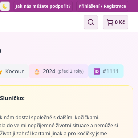
Jak nás můžete podpořit?
Přihlášení / Registrace
Toggle theme
0 Kč
Vyhledávání
o

Kocour
🎂
2024
🆔
#1111
(před 2 roky)
Sluníčko:
k nám dostal společně s dalšími kočičkami.
tala do velmi nepříjemné životní situace a nemůže si
Život ji zahrál kartami jinak a pro kočičky jsme