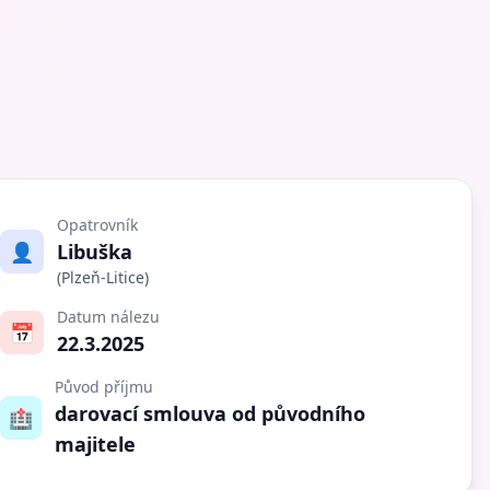
Opatrovník
👤
Libuška
(Plzeň-Litice)
Datum nálezu
📅
22.3.2025
Původ příjmu
darovací smlouva od původního
🏥
majitele