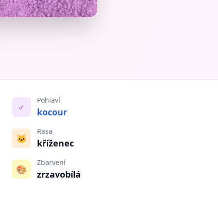
Pohlaví
♂️
kocour
Rasa
🐱
kříženec
Zbarvení
🎨
zrzavobílá