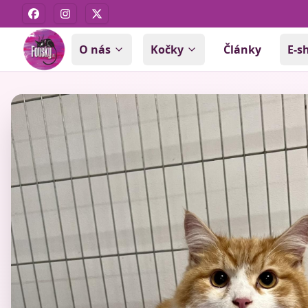
Facebook
Instagram
X
O nás
Kočky
Články
E-s