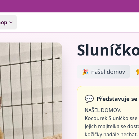
hop
Sluníčk
🎉
našel domov

💬
Představuje se 
NAŠEL DOMOV.
Kocourek Sluníčko sse 
Jejich majitelka se dos
kočičky nadále nechat. 