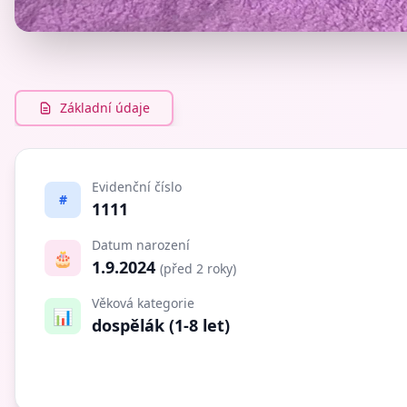
Základní údaje
Evidenční číslo
#
1111
Datum narození
🎂
1.9.2024
(před 2 roky)
Věková kategorie
📊
dospělák (1-8 let)