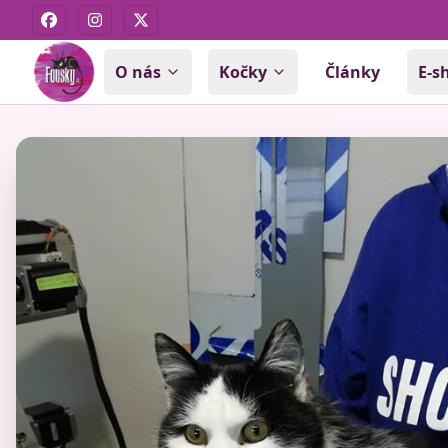
Facebook
Instagram
X
O nás
Kočky
Články
E-s