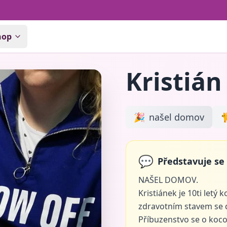
hop
Kristián
🎉
našel domov

💬
Představuje se 
NAŠEL DOMOV.
Kristiánek je 10ti letý
zdravotním stavem se d
Příbuzenstvo se o koco