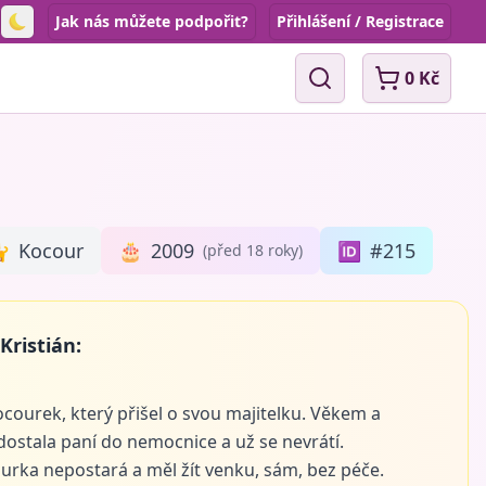
Jak nás můžete podpořit?
Přihlášení / Registrace
Toggle theme
0 Kč
Vyhledávání

Kocour
🎂
2009
🆔
#215
(před 18 roky)
Kristián:
 kocourek, který přišel o svou majitelku. Věkem a
ostala paní do nemocnice a už se nevrátí.
urka nepostará a měl žít venku, sám, bez péče.