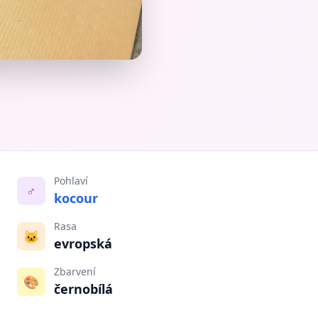
Pohlaví
♂️
kocour
Rasa
🐱
evropská
Zbarvení
🎨
černobílá