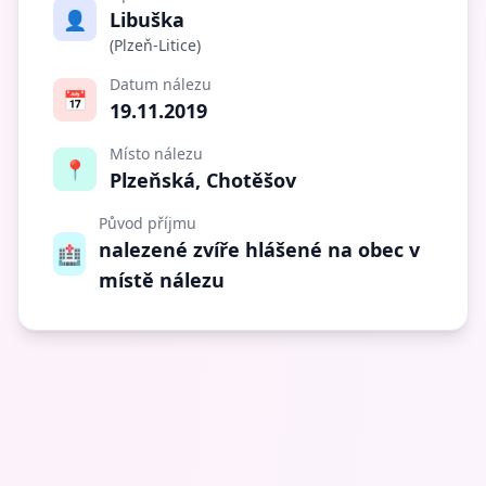
👤
Libuška
(Plzeň-Litice)
Datum nálezu
📅
19.11.2019
Místo nálezu
📍
Plzeňská, Chotěšov
Původ příjmu
nalezené zvíře hlášené na obec v
🏥
místě nálezu