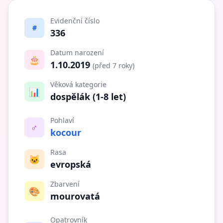
Evidenční číslo
#
336
Datum narození
🎂
1.10.2019
(před 7 roky)
Věková kategorie
📊
dospělák (1-8 let)
Pohlaví
♂️
kocour
Rasa
🐱
evropská
Zbarvení
🎨
mourovatá
Opatrovník