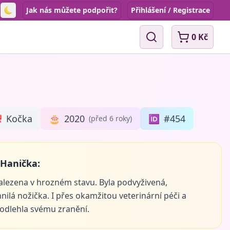
Jak nás můžete podpořit?
Přihlášení / Registrace
Toggle theme
0 Kč
Vyhledávání

Kočka
🎂
2020
🆔
#454
(před 6 roky)
 Hanička:
alezena v hrozném stavu. Byla podvyživená,
hnilá nožička. I přes okamžitou veterinární péči a
podlehla svému zranění.