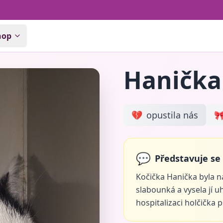
hop
Hanička
💔
opustila nás

💬
Představuje se
Kočička Hanička byla n
slabounká a vysela jí u
hospitalizaci holčička 