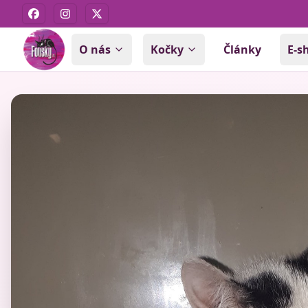
Facebook
Instagram
X
O nás
Kočky
Články
E-s