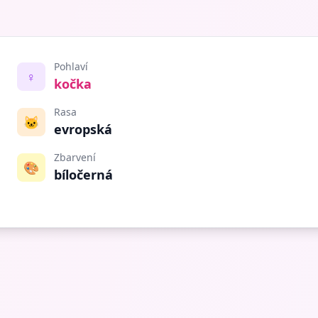
Pohlaví
♀️
kočka
Rasa
🐱
evropská
Zbarvení
🎨
bíločerná